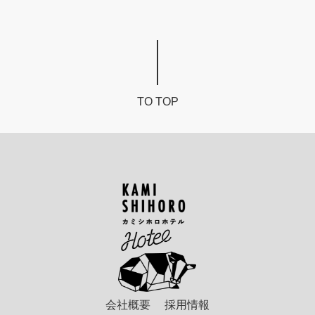
TO TOP
カ
ミ
シ
ホ
ロ
ホ
テ
会社概要
採用情報
ル