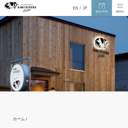
カ
宿
メ
EN
JP
泊
ミ
宿泊予約
MENU
ニ
予
ュ
シ
約
ー
ホ
ペ
を
ー
ロ
開
ジ
閉
ホ
へ
す
テ
る
ル
ホーム /