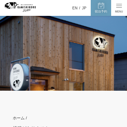
カ
宿
メ
EN
JP
泊
ミ
宿泊予約
MENU
ニ
予
ュ
シ
約
ー
ホ
ペ
を
ー
ロ
開
ジ
閉
ホ
へ
す
テ
る
ル
ホーム /