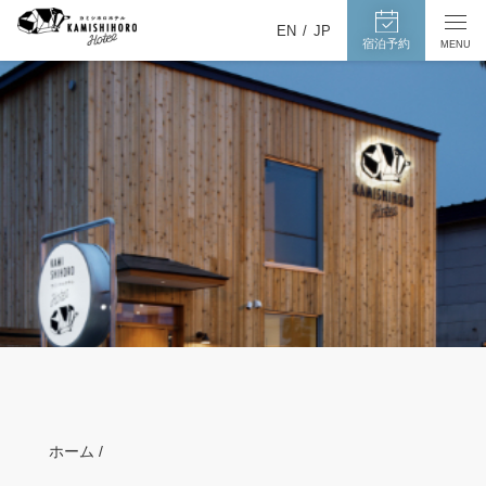
カ
宿
メ
EN
JP
泊
ミ
宿泊予約
MENU
ニ
予
ュ
シ
約
ー
ホ
ペ
を
ー
ロ
開
ジ
閉
ホ
へ
す
テ
る
ル
ホーム /