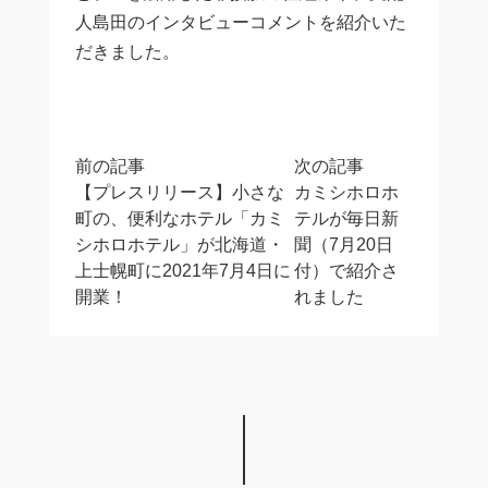
人島田のインタビューコメントを紹介いた
だきました。
投
前の記事
次の記事
稿
【プレスリリース】小さな
カミシホロホ
ナ
町の、便利なホテル「カミ
テルが毎日新
ビ
シホロホテル」が北海道・
聞（7月20日
ゲ
上士幌町に2021年7月4日に
付）で紹介さ
ー
開業！
れました
シ
ョ
ン