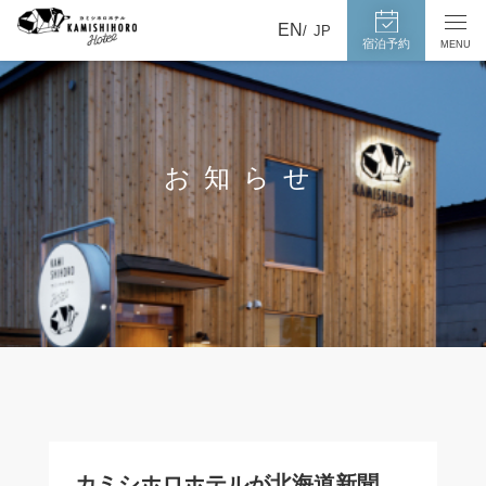
カ
宿
EN
メ
JP
泊
ミ
宿泊予約
MENU
ニ
予
ュ
シ
約
ー
ホ
ペ
を
ー
ロ
開
ジ
閉
ホ
へ
す
お知らせ
テ
る
ル
カミシホロホテルが北海道新聞