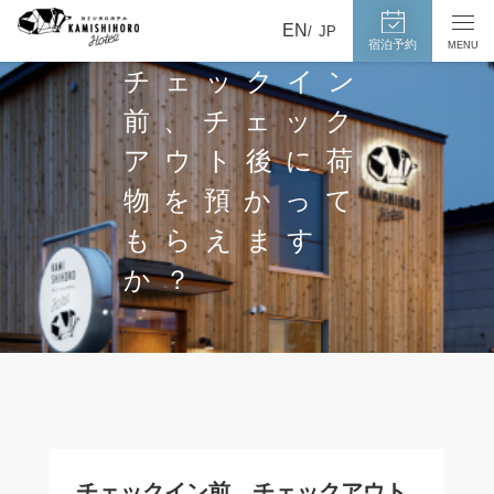
カ
宿
EN
メ
JP
泊
ミ
宿泊予約
MENU
ニ
予
ュ
シ
チェックイン
約
ー
ホ
ペ
を
前、チェック
ー
ロ
開
ジ
閉
ホ
アウト後に荷
へ
す
テ
る
物を預かって
ル
もらえます
か？
チェックイン前、チェックアウト