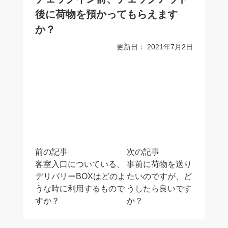
後に荷物を預かってもらえます
か？
更新日：
2021年7月2日
投
前の記事
次の記事
稿
客室入口についている、
事前に荷物を送り
ナ
デリバリーBOXはどのよ
たいのですが、ど
ビ
うな時に利用するもので
うしたら良いです
ゲ
すか？
か？
ー
シ