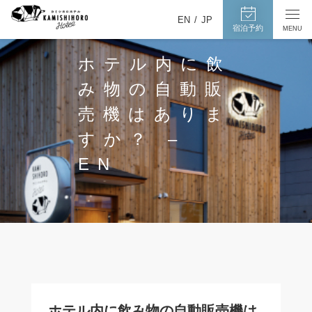
カ
宿
メ
EN
JP
泊
ミ
宿泊予約
MENU
ニ
予
ュ
シ
約
ー
ホテル内に飲
ホ
ペ
を
ー
ロ
開
み物の自動販
ジ
閉
ホ
へ
す
売機はありま
テ
る
ル
すか？ –
EN
ホテル内に飲み物の自動販売機は